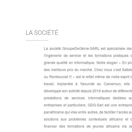
LA SOCIÉTÉ
La société GroupeDeGénie-SARL est spécialisée da
l'ingénierie de service et les formations pratiques 
grande qualité en Informatique. Notre slogan « En pl
des meilleurs prix du marché, Chez nous c’est Satisfa
ou Remboursé !!! » est le reflet même de notre esprit 
travail. Implantée à Yaoundé au Cameroun, elle
développé son activité depuis 2016 autour de différent
prestations de services informatiques dédiées a
entreprises et particuliers. GDG-Sarl est une entrepri
panafricaine qui vise entre autres, de faciliter l’accès a
solutions aux problèmes contextuels africains et 
financer des formations de jeunes africains via s