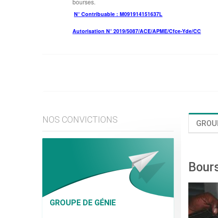
bourses.
N° Contribuable : M091914151637L
Autorisation N° 2019/5087/ACE/APME/Cfce-Yde/CC
NOS CONVICTIONS
GROUP
Bour
GROUPE DE GÉNIE