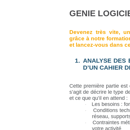
GENIE LOGICI
Devenez très vite, u
grâce à notre formatio
et lancez-vous dans c
1.
ANALYSE DES B
D’UN CAHIER 
Cette première partie est 
s’agit de décrire le type de
et ce que qu’il en attend :
Les besoins : fon
·
Conditions tech
·
réseau, supports
Contraintes méti
·
votre activité