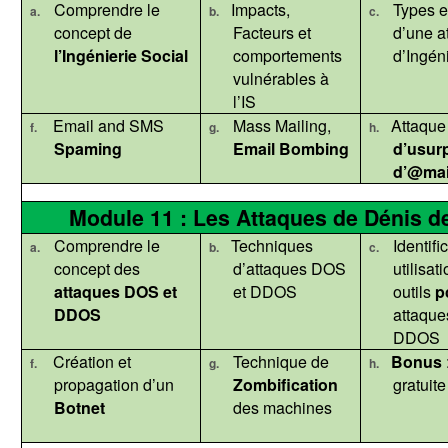
Comprendre le
Impacts,
Types e
a.
b.
c.
concept de
Facteurs et
d’une a
l’Ingénierie Social
comportements
d’Ingén
vulnérables à
l’IS
Email and SMS
Mass Mailing,
Attaque
f.
g.
h.
Spaming
Email
Bombing
d’usur
d’@mai
Module 11 : Les Attaques de Dénis 
Comprendre le
Techniques
Identifi
a.
b.
c.
concept des
d’attaques DOS
utilisat
attaques DOS et
et DDOS
outils
p
DDOS
attaque
DDOS
Création et
Technique de
Bonus
f.
g.
h.
propagation d’un
Zombification
gratuite
Botnet
des machines