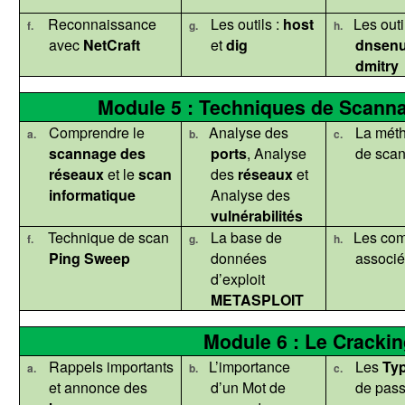
Reconnaissance
Les outils :
host
Les outil
f.
g.
h.
avec
NetCraft
et
dig
dnsen
dmitry
Module 5 : Techniques de Scann
Comprendre le
Analyse des
La mét
a.
b.
c.
scannage des
ports
, Analyse
de sca
réseaux
et le
scan
des
réseaux
et
informatique
Analyse des
vulnérabilités
Technique de scan
La base de
Les co
f.
g.
h.
Ping
Sweep
données
associ
d’exploit
METASPLOIT
Module 6 : Le Cracki
Rappels importants
L’importance
Les
Ty
a.
b.
c.
et annonce des
d’un Mot de
de pas