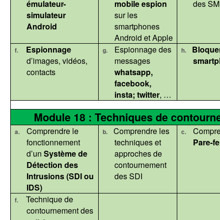
émulateur-
mobile espion
des S
simulateur
sur les
Android
smartphones
Android et Apple
Espionnage
Espionnage
des
Bloquer
f.
g.
h.
d’images, vidéos,
messages
smartp
contacts
whatsapp
,
facebook
,
insta; twitter
, …
Module 18 : Techniques de contournem
Comprendre le
Comprendre les
Compre
a.
b.
c.
fonctionnement
techniques et
Pare-f
d’un
Système de
approches de
Détection des
contournement
Intrusions (SDI ou
des SDI
IDS)
Technique de
f.
contournement des