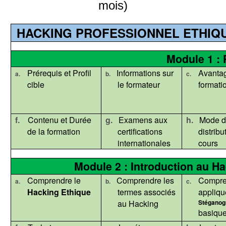
mois)
HACKING PROFESSIONNEL ETHIQU
Module 1 :
Prérequis et Profil
Informations sur
Avantag
a.
b.
c.
cible
le formateur
formati
f.
Contenu et Durée
g.
Examens aux
h.
Mode d
de la formation
certifications
distribu
internationales
cours
Module 2 : Introduction
au Ha
Comprendre
le
Comprendre les
Compre
a.
b.
c.
Hacking Ethique
termes associés
appliqu
au Hacking
Stéganog
basiqu