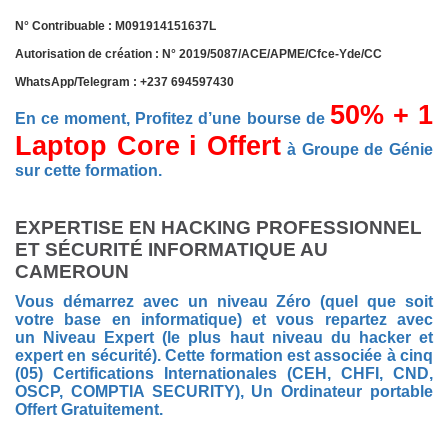
N° Contribuable : M091914151637L
Autorisation de création : N° 2019/5087/ACE/APME/
Cfce-Yde
/CC
WhatsApp/Telegram : +237 694597430
50% + 1
En ce moment, Profitez d’une bourse de
Laptop
Core
i Offert
à Groupe de Génie
sur cette formation.
EXPERTISE EN HACKING PROFESSIONNEL
ET SÉCURITÉ INFORMATIQUE AU
CAMEROUN
Vous démarrez avec un niveau Zéro (quel que soit
votre base en informatique) et vous repartez avec
un Niveau Expert (le plus haut niveau
du hacker
et
expert en sécurité). Cette formation est associée à cinq
(05) Certifications Internationales (CEH, CHFI, CND,
OSCP, COMPTIA SECURITY), Un Ordinateur portable
Offert Gratuitement.