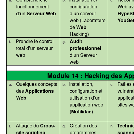
a.
b.
c.
fonctionnement
configuration
Web a
d’un
Serveur Web
d’un serveur
HypeSt
web (Laboratoire
YouGet
de
Web
Hacking)
Prendre le control
Audit
f.
g.
total d’un serveur
professionnel
web
d’un Serveur
web
Module 14 : Hacking des App
Quelques concepts
Installation,
Failles 
a.
b.
c.
des
Applications
configuration et
vulnéra
Web
utilisation d’un
applicat
application web
sites w
(
Mutilidae
)
Attaque du
Cross-
Création des
Techni
f.
g.
h.
site
scripting
programmes
scann