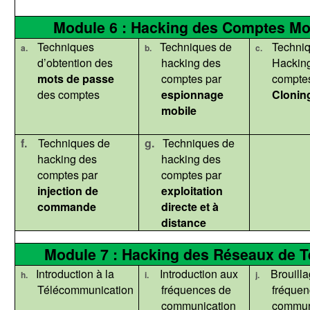
Module 6 : Hacking des Comptes M
Techniques
Techniques
de
Techni
a.
b.
c.
d’obtention des
hacking
des
Hackin
mots de passe
comptes par
comptes
des comptes
espionnage
Clonin
mobile
f.
Techniques
de
g.
Techniques
de
hacking
des
hacking
des
comptes par
comptes par
injection de
exploitation
commande
directe et à
distance
Module 7 : Hacking des Réseaux de T
Introduction à la
Introduction aux
Brouill
h.
i.
j.
Télécommunication
fréquences de
fréquen
communication
commun