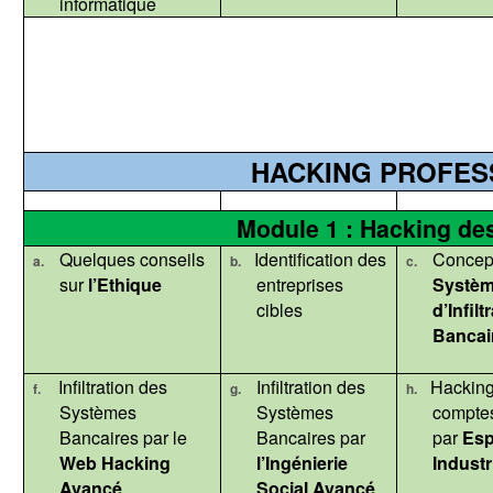
informatique
HACKING PROFES
Module 1 : Hacking de
Quelques conseils
Identification des
Concept
a.
b.
c.
sur
l’Ethique
entreprises
Systè
cibles
d’Infilt
Bancai
Infiltration des
Infiltration des
Hacking
f.
g.
h.
Systèmes
Systèmes
comptes
Bancaires par le
Bancaires par
par
Esp
Web Hacking
l’Ingénierie
Industr
Avancé
Social Avancé