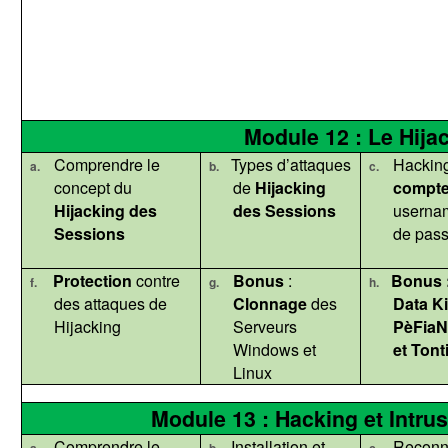
Module 12 : Le
Hija
Comprendre le
Types d’attaques
Hackin
a.
b.
c.
concept du
de
Hijacking
compte
Hijacking
des
des Sessions
userna
Sessions
de pas
Protection
contre
Bonus
:
Bonus 
f.
g.
h.
des attaques de
Clonnage
des
Data Ki
Hijacking
Serveurs
PèFia
Windows et
et Tont
Linux
Module 13 : Hacking et Intru
Comprendre le
Installation et
Reconn