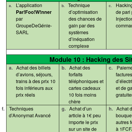
L’application
Technique
Hacking
a.
b.
c.
Par!Foo
!
W!nner
d’optimisation
de pari 
par
des chances de
Injectio
GroupeDeGénie-
gain par des
comma
SARL
systèmes
d’inéquation
complexe
Module 10 : Hacking des Si
a.
Achat des billets
b.
Achat des
c.
Paieme
d’avions, séjours,
forfaits
facture
trains à des prix 10
téléphoniques et
d’électr
fois inférieurs aux
cartes cadeaux
et de g
prix réels
10 fois moins
gratuit
chère
f.
Techniques
g.
Achat d’un
h.
Achat 
d’Anonymat Avancé
article à 1€ peu
bouquet
importe le prix
autres 
sur un site de
à 1FCF