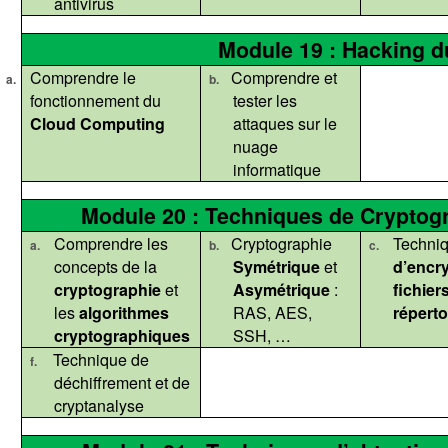
antivirus
Module 19 : Hacking d
Comprendre le
Comprendre et
a.
b.
fonctionnement du
tester les
Cloud
Computing
attaques sur le
nuage
informatique
Module 20 : Techniques de Cryptogr
Comprendre les
Cryptographie
Techni
a.
b.
c.
concepts de la
Symétrique
et
d’encr
cryptographie
et
Asymétrique
:
fichiers
les
algorithmes
RAS, AES,
réperto
cryptographiques
SSH, …
Technique de
f.
déchiffrement et de
cryptanalyse