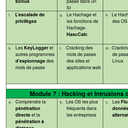
bonus
passe dans un
SI
L’escalade de
Le Hachage et
Le Hac
f.
g.
h.
privilèges
les fonctions de
des OS
Hachage.
HascCalc
Les
KeyLogger
et
Cracking des
Crackin
k.
l.
m.
autres programmes
mots de passe
de pas
d’espionnage
des
des sites et
Linux
mots de passe
applications web
Module 7 : Hacking et Intrusions
Comprendre la
Les OS les plus
Les
Flu
a.
b.
c.
pénétration
fréquents dans
donné
directe
et la
les entreprises
alternat
pénétration à
distance