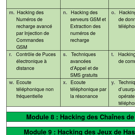
m.
Hacking des
n.
Hacking des
o.
Hackin
Numéros de
serveurs GSM et
de don
recharge avancé
Extraction des
télépho
par Injection de
numéros de
Commandes
recharge
GSM
r.
Contrôle de Puces
s.
Techniques
t.
Hacking
électronique à
avancées
de com
distance
d’Appel et de
SMS gratuits
w.
Ecoute
x.
Ecoute
y.
Techni
téléphonique non
téléphonique par
d’usurp
fréquentielle
la résonance
opérate
télépho
Module 8 : Hacking des Chaînes de
Module 9 : Hacking des Jeux de Ha