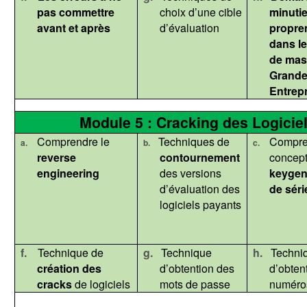
pas commettre
choix d’une cible
minuti
avant et après
d’évaluation
propre
dans
l
de mas
Grand
Entrep
Module 5 : Cracking des Logiciel
Comprendre le
Techniques de
Compre
a.
b.
c.
reverse
contournement
concep
engineering
des versions
keyge
d’évaluation des
de séri
logiciels payants
f.
Technique de
g.
Technique
h.
Techni
création des
d’obtention des
d’obten
cracks
de logiciels
mots de passe
numéros