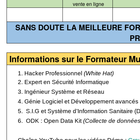
vente en ligne
SANS DOUTE LA MEILLEURE FO
P
Informations sur le Formateur Mul
1. Hacker Professionnel
(White Hat)
2. Expert en Sécurité Informatique
3. Ingénieur Système et Réseau
4. Génie Logiciel et Développement avancés
5.
S.I.G et Système d’Information Sanitaire (
6.
ODK : Open Data Kit
(Collecte de données