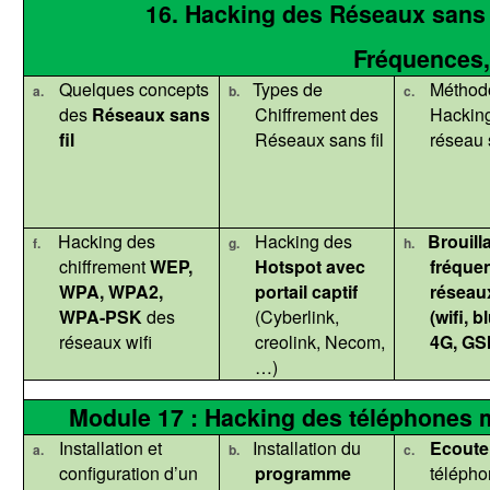
16. Hacking des Réseaux sans fi
Fréquences, 
Quelques concepts
Types de
Méthod
a.
b.
c.
des
Réseaux sans
Chiffrement des
Hacking
fil
Réseaux sans fil
réseau s
Hacking des
Hacking des
Brouill
f.
g.
h.
chiffrement
WEP,
Hotspot avec
fréque
WPA, WPA2,
portail
captif
réseaux
WPA-PSK
des
(
Cyberlink
,
(wifi,
bl
réseaux wifi
creolink
,
Necom
,
4G, GS
…)
Module 17 : Hacking des téléphones 
Installation et
Installation du
Ecoute
a.
b.
c.
configuration d’un
programme
télépho