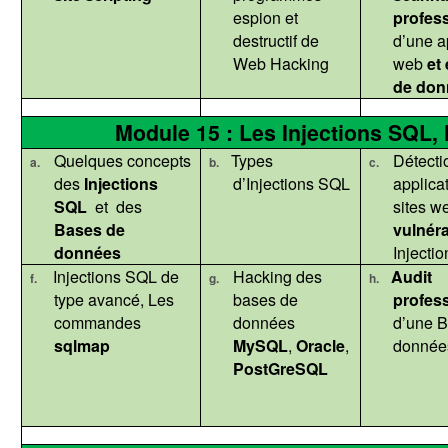
espion et
profes
destructif de
d’une a
Web Hacking
web
et 
de don
Module 15 : Les Injections SQL
Quelques concepts
Types
Détecti
a.
b.
c.
des
Injections
d’Injections SQL
applicat
SQL
et
des
sites w
Bases de
vulnér
données
Injecti
Injections SQL de
Hacking des
Audit
f.
g.
h.
type avancé, Les
bases de
profes
commandes
données
d’une 
sqlmap
MySQL
,
Oracle
,
donnée
PostGreSQL