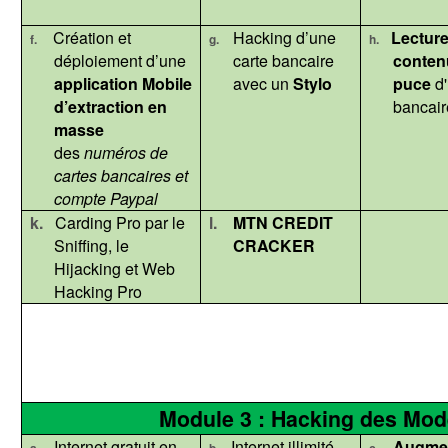
Création et
Hacking d’une
Lecture
f.
g.
h.
déploiement d’une
carte bancaire
conten
application Mobile
avec un
Stylo
puce
d
d’extraction en
bancair
masse
des
numéros de
cartes bancaires et
compte
Paypal
k.
Carding Pro par le
l.
MTN CREDIT
Sniffing, le
CRACKER
Hijacking et Web
Hacking Pro
Module 3 : Hacking des M
Internet gratuit en
Internet illimité
Augmen