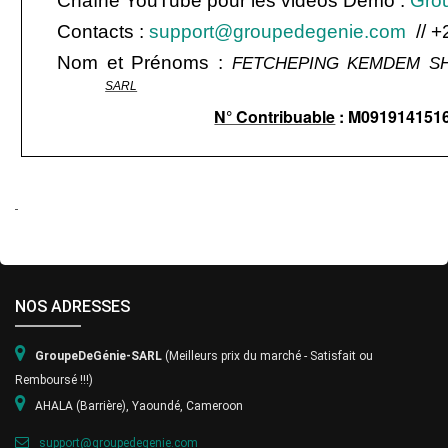
Chaîne YouTube pour les vidéos Démo :
Gro
Contacts :
support@groupedegenie.com
// +
Nom et Prénoms :
FETCHEPING KEMDEM S
SARL
N° Contribuable
: M091914151
NOS ADRESSES
GroupeDeGénie-S
ARL
(Meilleurs prix du marché - Satisfait ou
Remboursé !!!)
AHALA (Barrière), Yaoundé, Cameroon
support@groupedegenie.com