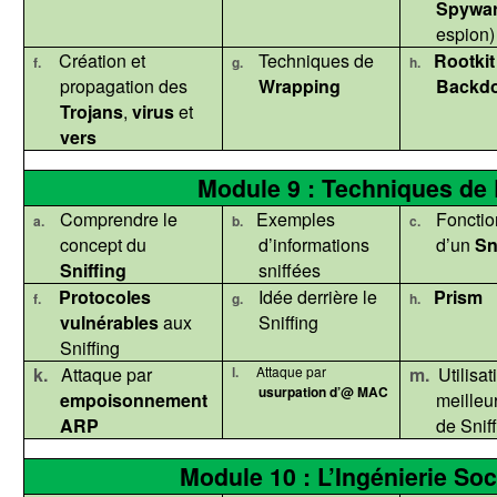
Spywa
espion)
Création et
Techniques de
Rootkit
f.
g.
h.
propagation des
Wrapping
Backd
Trojans
,
virus
et
vers
Module 9 : Techniques de
Comprendre le
Exemples
Foncti
a.
b.
c.
concept du
d’informations
d’un
Sn
Sniffing
sniffées
Protocoles
Idée derrière le
Prism
f.
g.
h.
vulnérables
aux
Sniffing
Sniffing
k.
Attaque par
l.
Attaque par
m.
Utilisa
usurpation
d’@ MAC
empoisonnement
meilleu
ARP
de Sniff
Module 10 : L’Ingénierie So