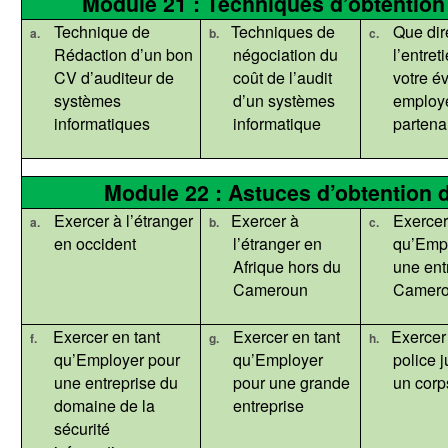
Module 21 : Techniques d’obtention 
Technique de
Techniques de
Que dir
a.
b.
c.
Rédaction d’un bon
négociation du
l’entret
CV d’auditeur de
coût de l’audit
votre év
systèmes
d’un systèmes
employ
informatiques
informatique
partena
Module 22 : Astuces d’obtention 
Exercer à l’étranger
Exercer à
Exercer
a.
b.
c.
en occident
l’étranger en
qu’Emp
Afrique hors du
une ent
Cameroun
Camero
Exercer en tant
Exercer en tant
Exercer
f.
g.
h.
qu’Employer pour
qu’Employer
police j
une entreprise du
pour une grande
un corp
domaine de la
entreprise
sécurité