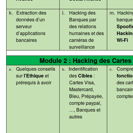
k.
Extraction des
l.
Hacking des
m.
Hackin
données d’un
Banques par
banque
serveur
des relations
Spoofi
d’applications
humaines et des
Hackin
bancaires
caméras de
Wi-Fi
surveillance
Module 2 : Hacking des Cartes
Quelques conseils
Indentification
Compre
a.
b.
c.
sur
l’Ethique
et
des
Cibles
:
foncti
prérequis à avoir
Cartes Visa,
des car
Mastercard,
bancair
Bleu, Prépayée,
compte
compte
paypal
,
…, Banques et
autres