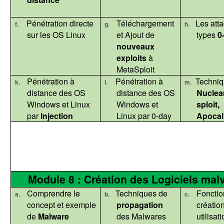
Pénétration directe
Téléchargement
Les att
f.
g.
h.
sur les OS Linux
et Ajout de
types
0
nouveaux
exploits
à
MetaSploit
Pénétration à
Pénétration à
Techniq
k.
l.
m.
distance des OS
distance des OS
Nuclea
Windows et Linux
Windows et
sploit
,
par
Injection
Linux par 0-day
Apocal
Module 8 : Création des Logiciels malve
Comprendre le
Techniques de
Foncti
a.
b.
c.
concept et exemple
propagation
création
de
Malware
des Malwares
utilisat