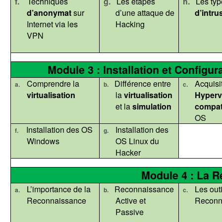
f.
Techniques
g.
Les étapes
h.
Les typ
d’anonymat
sur
d’une attaque
de
d’intru
Internet via les
Hacking
VPN
Module 3 : Installation et Configu
Comprendre la
Différence entre
Acquisi
a.
b.
c.
virtualisation
la
virtualisation
Hyperv
et la
simulation
compat
OS
Installation des OS
Installation des
f.
g.
Windows
OS Linux
du
Hacker
Module 4 : La 
L’importance de la
Reconnaissance
Les outi
a.
b.
c.
Reconnaissance
Active et
Reconn
Passive