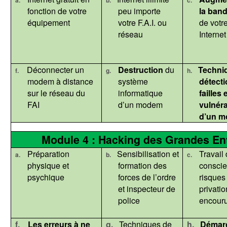
a.
b.
c.
fonction de votre
peu importe
la ban
équipement
votre F.A.I. ou
de votr
réseau
Internet
Déconnecter un
Destruction
du
Techni
f.
g.
h.
modem à distance
système
détect
sur le réseau du
informatique
failles 
FAI
d’un modem
vulnéra
d’un 
Module 4 : Hacking des Grandes Ent
Préparation
Sensibilisation et
Travail 
a.
b.
c.
physique et
formation des
conscie
psychique
forces de l’ordre
risques 
et inspecteur de
privatio
police
encouru
f.
Les erreurs à ne
g.
Techniques de
h.
Démar