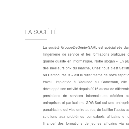
LA SOCIÉTÉ
La société GroupeDeGénie-SARL est spécialisée da
l'ingénierie de service et les formations pratiques 
grande qualité en Informatique. Notre slogan « En pl
des meilleurs prix du marché, Chez nous c’est Satisfa
ou Remboursé !!! » est le reflet même de notre esprit 
travail. Implantée à Yaoundé au Cameroun, elle
développé son activité depuis 2016 autour de différent
prestations de services informatiques dédiées a
entreprises et particuliers. GDG-Sarl est une entrepri
panafricaine qui vise entre autres, de faciliter l’accès a
solutions aux problèmes contextuels africains et 
financer des formations de jeunes africains via s