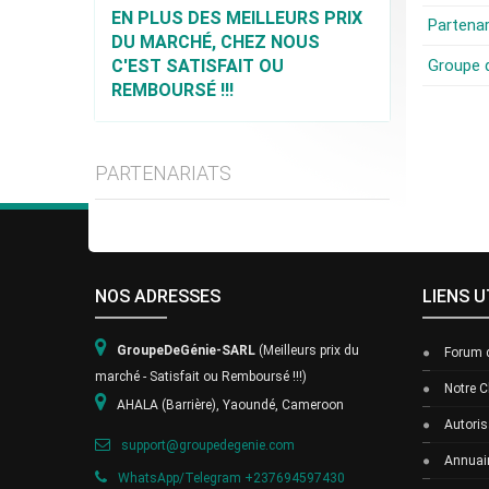
EN PLUS DES MEILLEURS PRIX
Partena
DU MARCHÉ, CHEZ NOUS
C'EST SATISFAIT OU
Groupe 
REMBOURSÉ !!!
PARTENARIATS
NOS ADRESSES
LIENS U
GroupeDeGénie-S
ARL
(Meilleurs prix du
Forum 
marché - Satisfait ou Remboursé !!!)
Notre C
AHALA (Barrière), Yaoundé, Cameroon
Autoris
support@groupedegenie.com
Annuair
WhatsApp/Telegram +237694597430