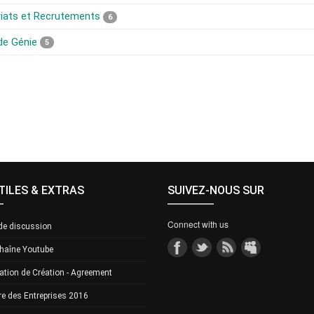
riats et Recrutements
6
de Génie
5
TILES & EXTRAS
SUIVEZ-NOUS SUR
Connect with us
de discussion
haîne Youtube
ation de Création - Agreement
e des Entreprises 2016