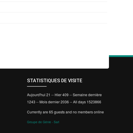
STATISTIQUES DE VISITE
Aujourd'hui 21 -- Hier 409 -- Semaine dernière
1243 -- Mois dernier 2036 -- All days 1523866
Currently are 65 guests and no members online
Groupe de Génie - Sarl