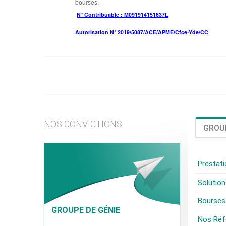
bourses.
N° Contribuable : M091914151637L
Autorisation N° 2019/5087/ACE/APME/Cfce-Yde/CC
NOS CONVICTIONS
GROUP
Prestati
Solutio
Bourses
GROUPE DE GÉNIE
Nos Réf