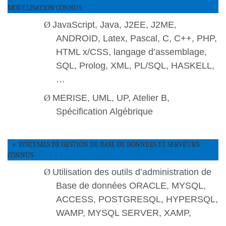
MODELISATION CONNUS
Ø
JavaScript, Java, J2EE, J2ME,
ANDROID, Latex, Pascal, C, C++, PHP,
HTML x/CSS, langage d’assemblage,
SQL, Prolog, XML, PL/SQL, HASKELL,
…
Ø
MERISE, UML, UP, Atelier B,
Spécification Algébrique
SYSTEMES DE GESTION DE BASE DE DONNEES ET SERVEURS
v
CONNUS
Ø
Utilisation des outils d’administration de
Base de données ORACLE, MYSQL,
ACCESS, POSTGRESQL, HYPERSQL,
WAMP, MYSQL SERVER, XAMP,